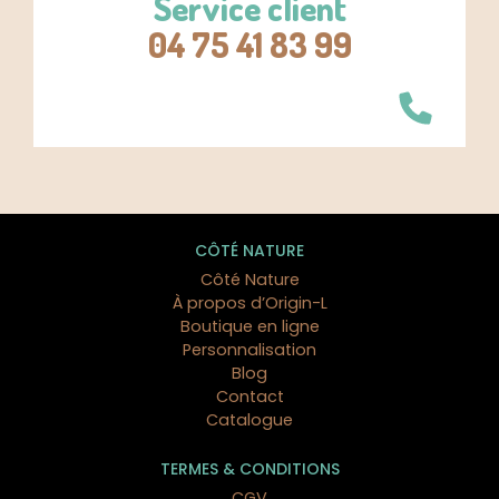
Service client
04 75 41 83 99
CÔTÉ NATURE
Côté Nature
À propos d’Origin-L
Boutique en ligne
Personnalisation
Blog
Contact
Catalogue
TERMES & CONDITIONS
CGV