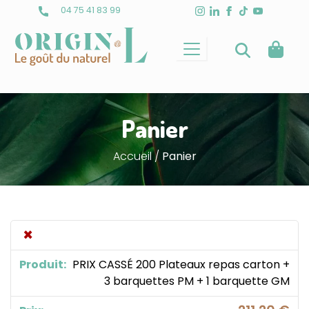
Skip
04 75 41 83 99
to
content
Panier
Accueil
/
Panier
×
PRIX CASSÉ 200 Plateaux repas carton +
3 barquettes PM + 1 barquette GM