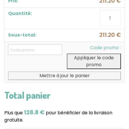
211.20
€
quantité
de
PRIX
CASSÉ
211.20
€
200
Code promo :
Plateaux
repas
Appliquer le code
carton
promo
+
3
Mettre à jour le panier
barquettes
PM
Total panier
+
1
barquette
128.8 €
Plus que
pour bénéficier de la livraison
GM
gratuite.