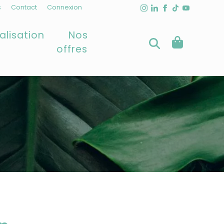
s
Contact
Connexion
alisation
Nos
offres