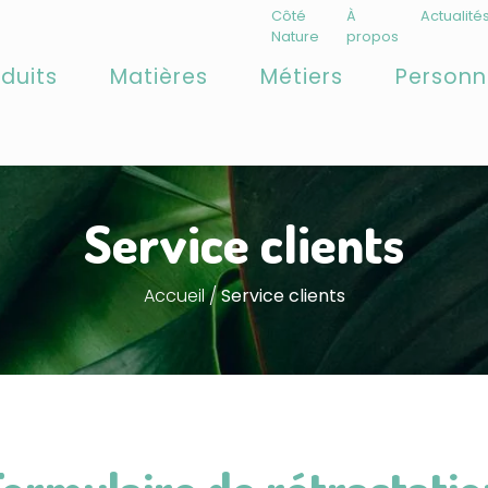
Côté
À
Actualité
Nature
propos
duits
Matières
Métiers
Personn
Service clients
Accueil
/
Service clients