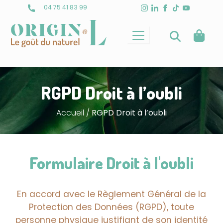
Skip
04 75 41 83 99
to
content
RGPD Droit à l’oubli
Accueil
/
RGPD Droit à l’oubli
Formulaire Droit à l'oubli
En accord avec le Règlement Général de la
Protection des Données (RGPD), toute
personne physique justifiant de son identité