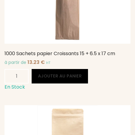
+
5
x
27
cm
Kraft
1000 Sachets papier Croissants 15 + 6.5 x 17 cm
13.23
€
à partir de
HT
quantité
Alternative:
AJOUTER AU PANIER
de
1000
En Stock
Sachets
papier
Croissants
15
+
6.5