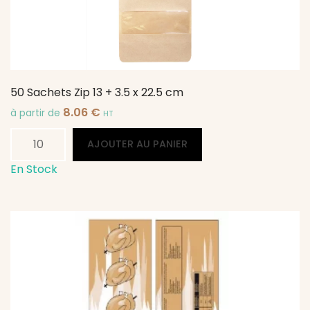
x
17
cm
50 Sachets Zip 13 + 3.5 x 22.5 cm
8.06
€
à partir de
HT
quantité
Alternative:
AJOUTER AU PANIER
de
50
En Stock
Sachets
Zip
13
+
3.5
x
22.5
cm