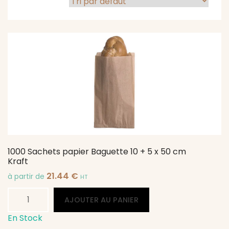
1000 Sachets papier Baguette 10 + 5 x 50 cm
Kraft
21.44
€
à partir de
HT
quantité
Alternative:
AJOUTER AU PANIER
de
1000
En Stock