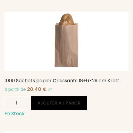
Sachets
papier
Baguette
10
+
5
x
50
cm
Kraft
1000 Sachets papier Croissants 18+6×29 cm Kraft
20.40
€
à partir de
HT
quantité
Alternative:
AJOUTER AU PANIER
de
1000
En Stock
Sachets
papier