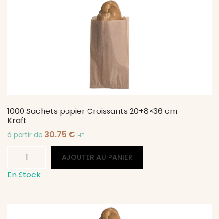
Croissants
18+6x29
cm
Kraft
1000 Sachets papier Croissants 20+8×36 cm
Kraft
30.75
€
à partir de
HT
quantité
Alternative:
AJOUTER AU PANIER
de
1000
En Stock
Sachets
papier
Croissants