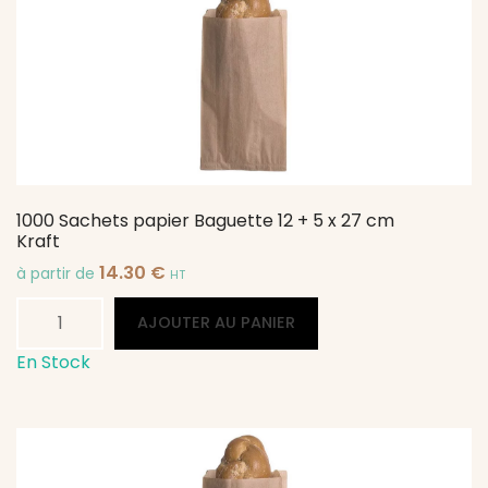
20+8x36
cm
Kraft
1000 Sachets papier Baguette 12 + 5 x 27 cm
Kraft
14.30
€
à partir de
HT
quantité
Alternative:
AJOUTER AU PANIER
de
1000
En Stock
Sachets
papier
Baguette
12