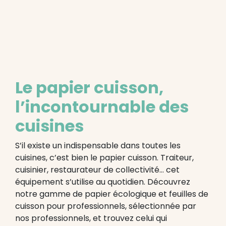
cuisson
kraft
600x400
(x
500
feuilles)
-
Le papier cuisson,
destockage
l’incontournable des
cuisines
S’il existe un indispensable dans toutes les
cuisines, c’est bien le papier cuisson. Traiteur,
cuisinier, restaurateur de collectivité… cet
équipement s’utilise au quotidien. Découvrez
3 avis
notre gamme de papier écologique et feuilles de
cuisson pour professionnels, sélectionnée par
nos professionnels, et trouvez celui qui