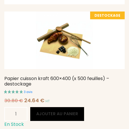
DESTOCKAGE
Papier cuisson kraft 600×400 (x 500 feuilles) –
destockage
Le
Le
24.64
€
30.80
€
HT
prix
prix
quantité
Alternative:
initial
actuel
AJOUTER AU PANIER
était :
est :
de
30.80 €.
24.64 €.
Papier
En Stock