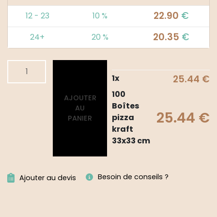
22.90
€
12 - 23
10 %
20.35
€
24+
20 %
quantité
Alternative:
de
1
x
25.44
€
100
100
AJOUTER
Boîtes
Boîtes
AU
pizza
25.44
€
pizza
PANIER
kraft
kraft
33x33
33x33 cm
cm
Besoin de conseils ?
Ajouter au devis