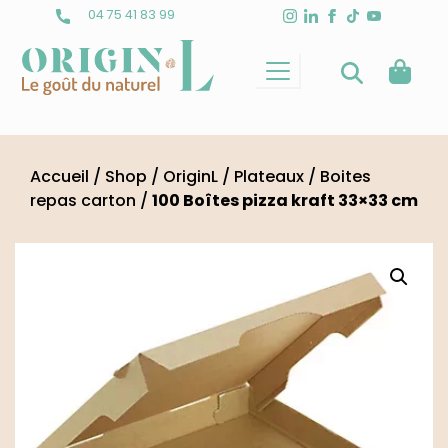
Skip
04 75 41 83 99
to
content
Accueil
/
Shop
/
OriginL
/
Plateaux
/
Boites
repas carton
/
100 Boîtes pizza kraft 33×33 cm