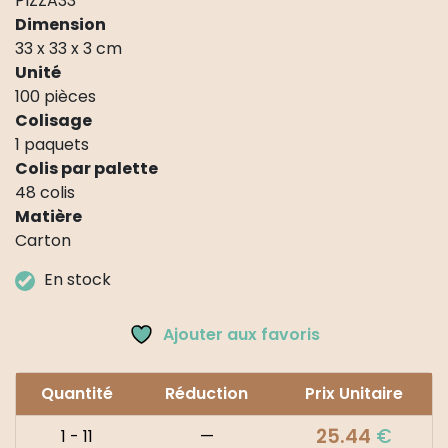
PIZZA33
Dimension
33 x 33 x 3 cm
Unité
100 pièces
Colisage
1 paquets
Colis par palette
48 colis
Matière
Carton
En stock
Ajouter aux favoris
Quantité
Réduction
Prix Unitaire
25.44
€
1 - 11
—