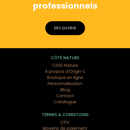
professionnels
DÉCOUVRIR
CÔTÉ NATURE
Côté Nature
À propos d’Origin-L
Boutique en ligne
Personnalisation
Blog
Contact
Catalogue
TERMES & CONDITIONS
CGV
Moyens de paiement