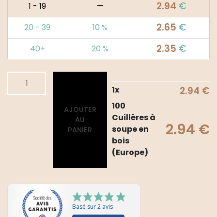
2.94
€
1 - 19
—
2.65
€
20 - 39
10 %
2.35
€
40+
20 %
quantité
Alternative:
de
1
x
2.94
€
100
100
AJOUTER
Cuillères
Cuillères à
AU
à
2.94
€
soupe en
PANIER
soupe
bois
en
(Europe)
bois
(Europe)
Basé sur 2 avis