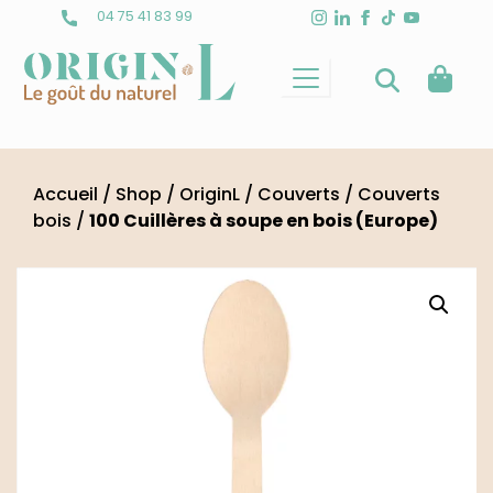
Skip
04 75 41 83 99
to
content
Accueil
/
Shop
/
OriginL
/
Couverts
/
Couverts
bois
/
100 Cuillères à soupe en bois (Europe)