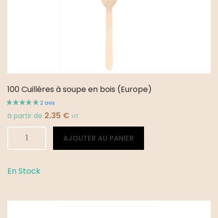
100 Cuillères à soupe en bois (Europe)
2.35
€
à partir de
HT
quantité
Alternative:
AJOUTER AU PANIER
de
100
Cuillères
En Stock
à
soupe
en
bois