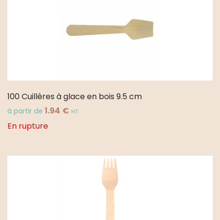
(Europe)
100 Cuillères à glace en bois 9.5 cm
1.94
€
à partir de
HT
En rupture