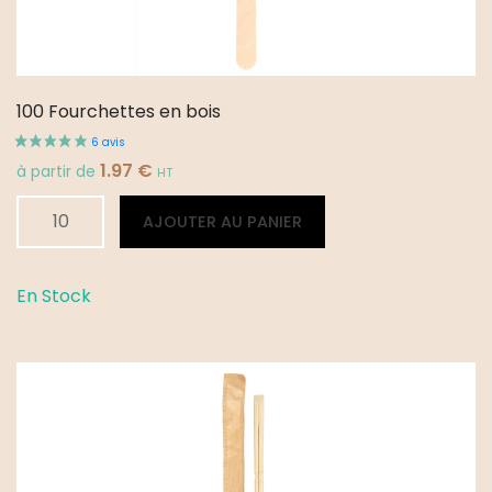
100 Fourchettes en bois
1.97
€
à partir de
HT
quantité
Alternative:
AJOUTER AU PANIER
de
100
Fourchettes
En Stock
en
bois