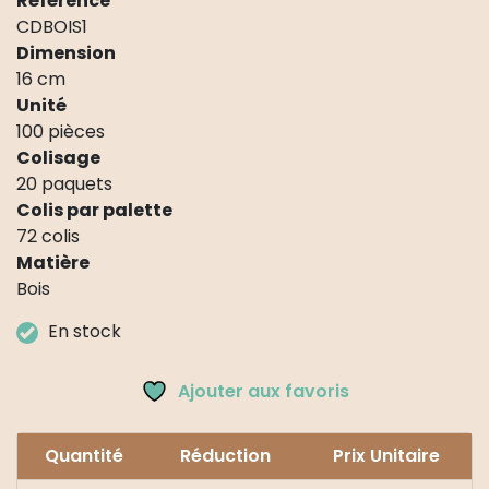
Référence
CDBOIS1
Dimension
16 cm
Unité
100 pièces
Colisage
20 paquets
Colis par palette
72 colis
Matière
Bois
En stock
Ajouter aux favoris
Quantité
Réduction
Prix Unitaire