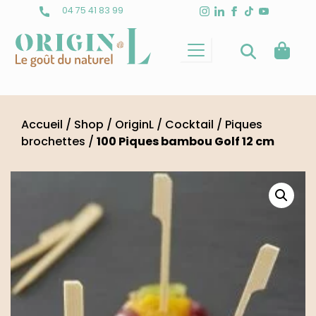
Skip
04 75 41 83 99
to
content
Accueil
/
Shop
/
OriginL
/
Cocktail
/
Piques
brochettes
/
100 Piques bambou Golf 12 cm