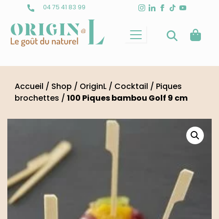
Skip
04 75 41 83 99
to
content
Accueil
/
Shop
/
OriginL
/
Cocktail
/
Piques
brochettes
/
100 Piques bambou Golf 9 cm