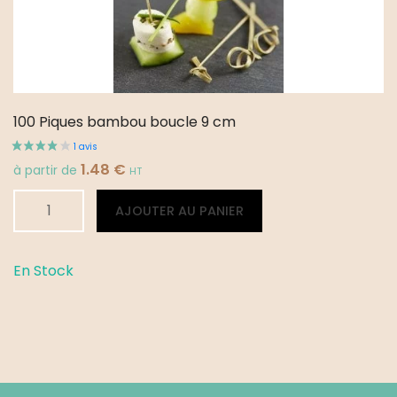
100 Piques bambou boucle 9 cm
1.48
€
à partir de
HT
quantité
Alternative:
AJOUTER AU PANIER
de
100
Piques
En Stock
bambou
boucle
9
cm