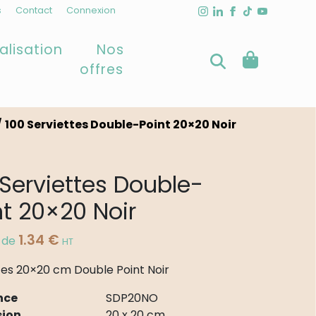
s
Contact
Connexion
alisation
Nos
offres
/
100 Serviettes Double-Point 20×20 Noir
 Serviettes Double-
nt 20×20 Noir
1.34
€
r de
HT
tes 20×20 cm Double Point Noir
nce
SDP20NO
ion
20 x 20 cm