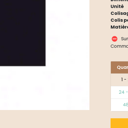
Unité
Colisa
Colis p
Matièr
Su
Comma
Quan
1 -
24 
4