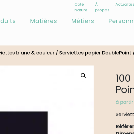
Côté
À
Actualité
Nature
propos
duits
Matières
Métiers
Personn
viettes blanc & couleur
/
Serviettes papier DoublePoint
100
Poi
à parti
Serviet
Référe
Dimens