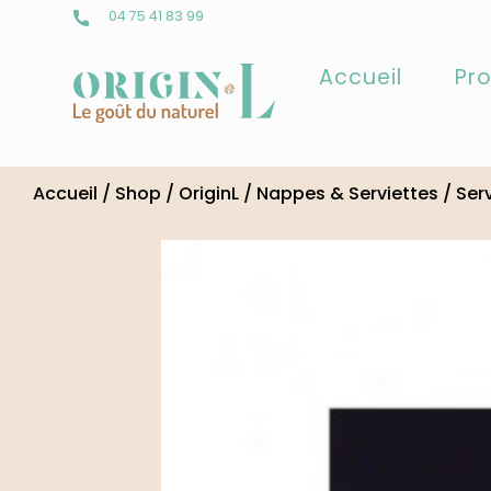
04 75 41 83 99
Accueil
Pro
Skip
to
Accueil
/
Shop
/
OriginL
/
Nappes & Serviettes
/
Ser
content