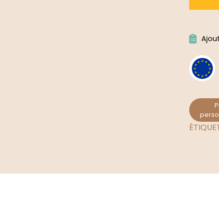
Alternat
Ajou
P
perso
ÉTIQUE