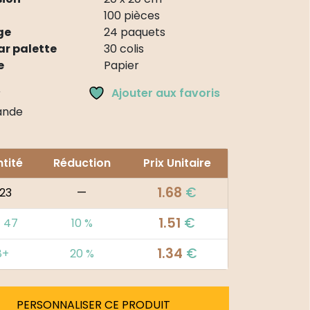
100 pièces
ge
24 paquets
ar palette
30 colis
e
Papier
Ajouter aux favoris
r
nde
tité
Réduction
Prix Unitaire
1.68
€
 23
—
1.51
€
- 47
10 %
1.34
€
8+
20 %
PERSONNALISER CE PRODUIT