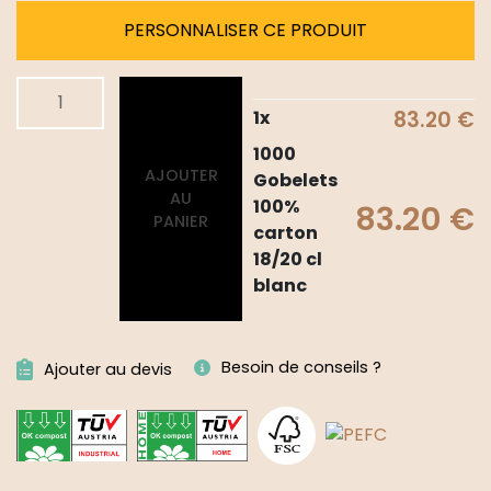
PERSONNALISER CE PRODUIT
quantité
Alternative:
de
1
x
83.20
€
1000
1000
Gobelets
AJOUTER
Gobelets
100%
AU
100%
83.20
€
carton
PANIER
carton
18/20
18/20 cl
cl
blanc
blanc
Besoin de conseils ?
Ajouter au devis