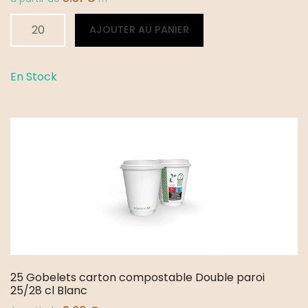
quantité
Alternative:
AJOUTER AU PANIER
de
50
Gobelets
En Stock
carton
compostable
10/12
cl
25 Gobelets carton compostable Double paroi
25/28 cl Blanc