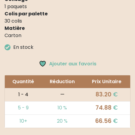
1 paquets
Colis par palette
30 colis
Matière
Carton
En stock
Ajouter aux favoris
Quantité
Réduction
Prix Unitaire
83.20
€
1 - 4
—
74.88
€
5 - 9
10 %
66.56
€
10+
20 %