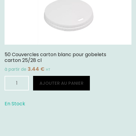
50 Couvercles carton blanc pour gobelets
carton 25/28 cl
3.44
€
à partir de
HT
quantité
Alternative:
AJOUTER AU PANIER
de
50
Couvercles
En Stock
carton
blanc
pour
gobelets