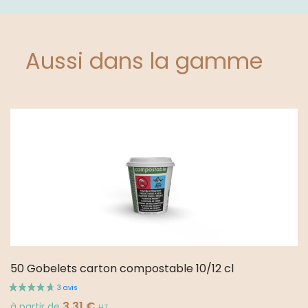
carton
25/28
cl
Aussi dans la gamme
50 Gobelets carton compostable 10/12 cl
3.31
€
à partir de
HT