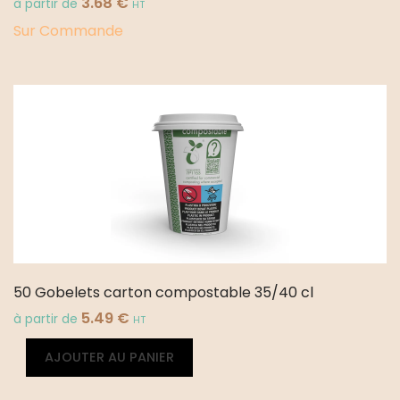
3.68
€
à partir de
HT
Sur Commande
50 Gobelets carton compostable 35/40 cl
5.49
€
à partir de
HT
quantité
Alternative:
AJOUTER AU PANIER
de
50