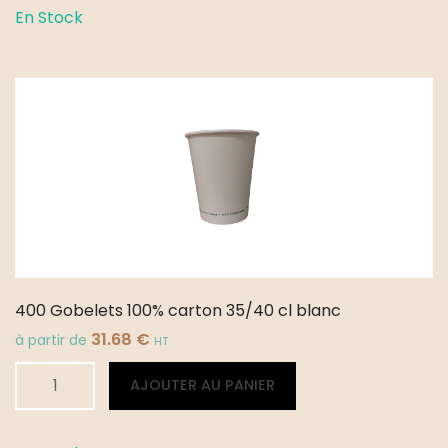
Gobelets
En Stock
carton
compostable
35/40
cl
400 Gobelets 100% carton 35/40 cl blanc
31.68
€
à partir de
HT
quantité
Alternative:
AJOUTER AU PANIER
de
400
Gobelets