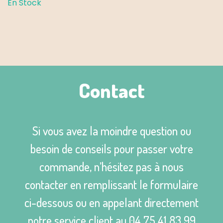
En Stock
100%
carton
35/40
cl
blanc
Contact
Si vous avez la moindre question ou
besoin de conseils pour passer votre
commande, n’hésitez pas à nous
contacter en remplissant le formulaire
ci-dessous ou en appelant directement
notre service client au
04 75 41 83 99