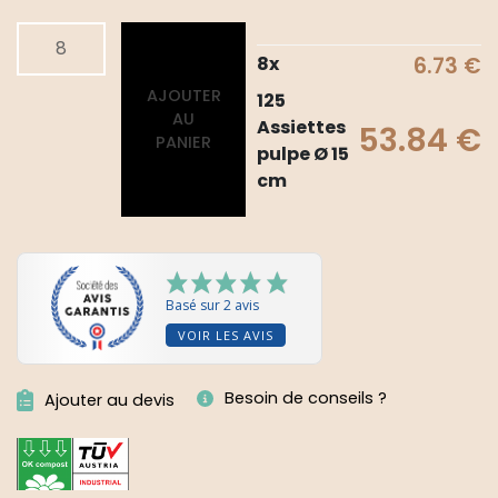
quantité
Alternative:
de
8
x
6.73
€
125
AJOUTER
125
Assiettes
AU
Assiettes
53.84
€
pulpe
PANIER
pulpe Ø 15
Ø
cm
15
cm
Basé sur 2 avis
VOIR LES AVIS
Besoin de conseils ?
Ajouter au devis