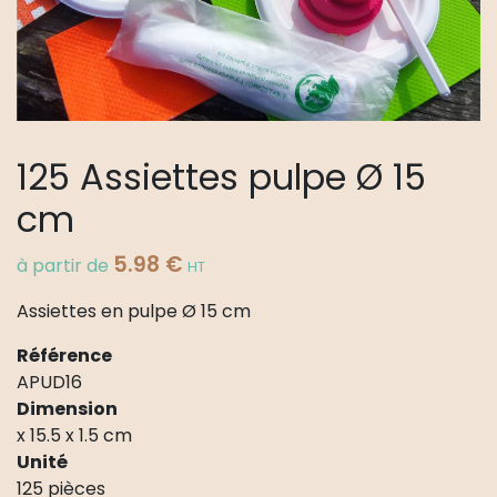
125 Assiettes pulpe Ø 15
cm
5.98
€
à partir de
HT
Assiettes en pulpe Ø 15 cm
Référence
APUD16
Dimension
x 15.5 x 1.5 cm
Unité
125 pièces