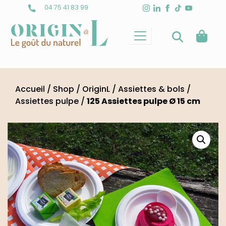
Skip
04 75 41 83 99
to
content
Accueil
/
Shop
/
OriginL
/
Assiettes & bols
/
Assiettes pulpe
/
125 Assiettes pulpe Ø 15 cm