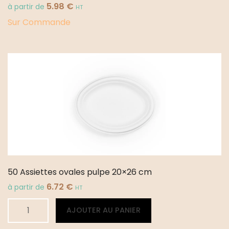
5.98
€
à partir de
HT
Sur Commande
50 Assiettes ovales pulpe 20×26 cm
6.72
€
à partir de
HT
quantité
Alternative:
AJOUTER AU PANIER
de
50