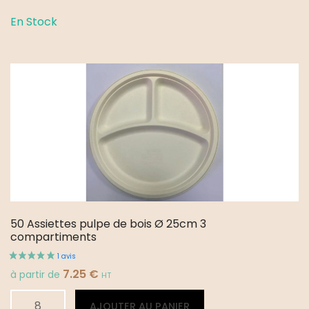
Assiettes
En Stock
ovales
pulpe
20x26
cm
50 Assiettes pulpe de bois Ø 25cm 3
compartiments
7.25
€
à partir de
HT
quantité
Alternative:
AJOUTER AU PANIER