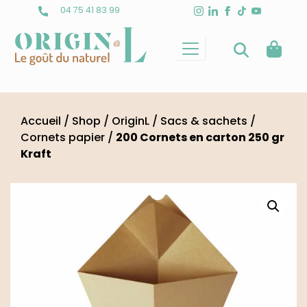
Skip
04 75 41 83 99
to
content
Accueil
/
Shop
/
OriginL
/
Sacs & sachets
/
Cornets papier
/
200 Cornets en carton 250 gr
Kraft