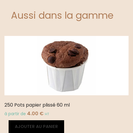
Aussi dans la gamme
250 Pots papier plissé 60 ml
4.00
€
à partir de
HT
quantité
Alternative:
AJOUTER AU PANIER
de