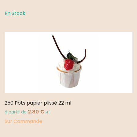
250
Pots
En Stock
papier
plissé
60
ml
250 Pots papier plissé 22 ml
2.80
€
à partir de
HT
Sur Commande