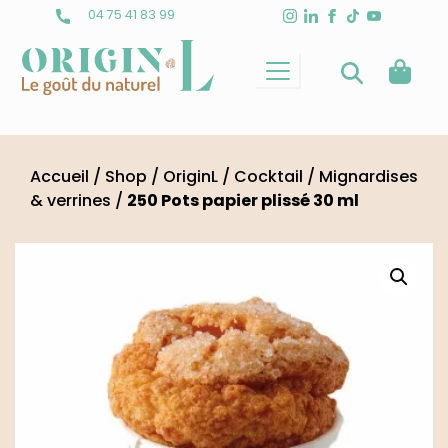
Skip
04 75 41 83 99
to
content
Accueil
/
Shop
/
OriginL
/
Cocktail
/
Mignardises
& verrines
/
250 Pots papier plissé 30 ml