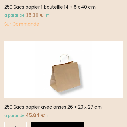
250 Sacs papier 1 bouteille 14 + 8 x 40 cm
35.30
€
à partir de
HT
Sur Commande
250 Sacs papier avec anses 26 + 20 x 27 cm
45.84
€
à partir de
HT
quantité
Alternative: