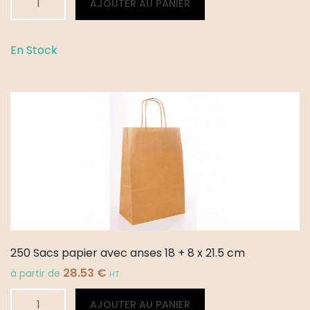
AJOUTER AU PANIER
de
250
Sacs
En Stock
papier
avec
anses
26
+
20
x
27
cm
250 Sacs papier avec anses 18 + 8 x 21.5 cm
28.53
€
à partir de
HT
quantité
Alternative:
AJOUTER AU PANIER