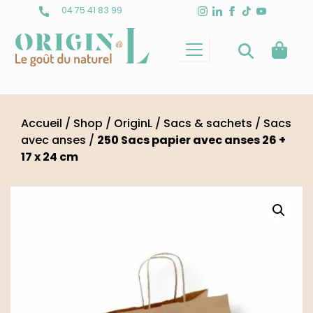
Skip
04 75 41 83 99
to
content
Accueil
/
Shop
/
OriginL
/
Sacs & sachets
/
Sacs
avec anses
/
250 Sacs papier avec anses 26 +
17 x 24 cm