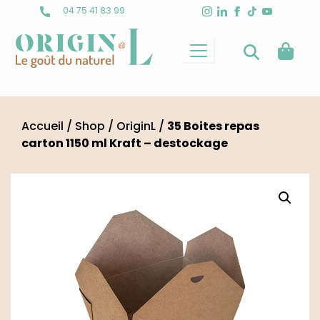
Skip
04 75 41 83 99
to
content
Accueil
/
Shop
/
OriginL
/
35 Boites repas
carton 1150 ml Kraft – destockage