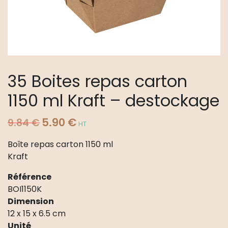
35 Boites repas carton
1150 ml Kraft – destockage
Le
Le
5.90
€
9.84
€
HT
prix
prix
Boîte repas carton 1150 ml
initial
actuel
Kraft
était :
est :
9.84 €.
5.90 €.
Référence
BOI1150K
Dimension
12 x 15 x 6.5 cm
Unité