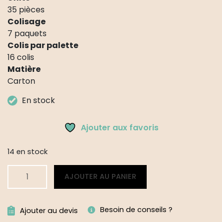
35 pièces
Colisage
7 paquets
Colis par palette
16 colis
Matière
Carton
En stock
Ajouter aux favoris
14 en stock
quantité
Alternative:
AJOUTER AU PANIER
de
35
Boites
Besoin de conseils ?
Ajouter au devis
repas