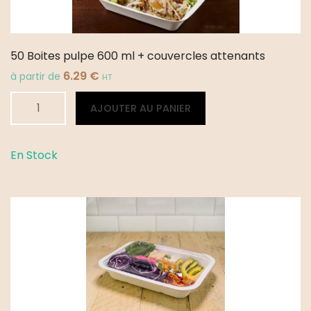
50 Boites pulpe 600 ml + couvercles attenants
6.29
€
à partir de
HT
quantité
Alternative:
AJOUTER AU PANIER
de
50
Boites
En Stock
pulpe
600
ml
+
couvercles
attenants