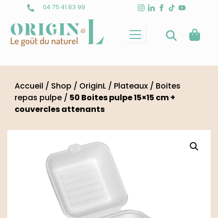
Skip
04 75 41 83 99
to
content
Accueil
/
Shop
/
OriginL
/
Plateaux
/
Boites
repas pulpe
/
50 Boites pulpe 15×15 cm +
couvercles attenants