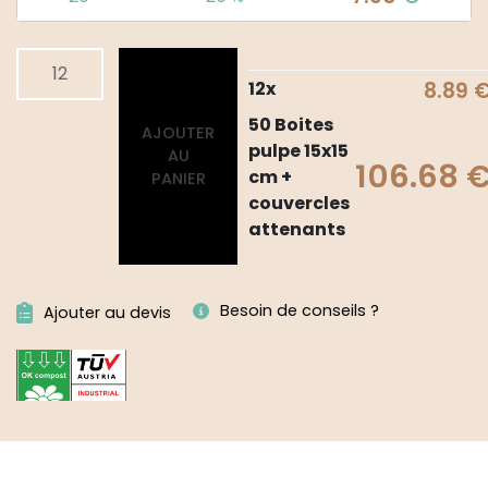
quantité
Alternative:
de
12
x
8.89
50
50 Boites
AJOUTER
Boites
pulpe 15x15
AU
pulpe
106.68
cm +
PANIER
15x15
couvercles
cm
attenants
+
couvercles
attenants
Besoin de conseils ?
Ajouter au devis