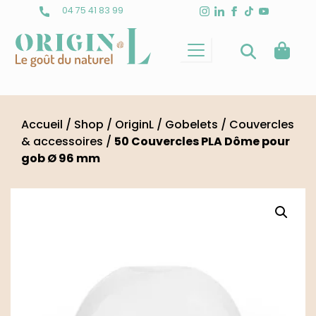
Skip
04 75 41 83 99
to
content
Accueil
/
Shop
/
OriginL
/
Gobelets
/
Couvercles
& accessoires
/
50 Couvercles PLA Dôme pour
gob Ø 96 mm