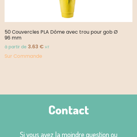
50 Couvercles PLA Dôme avec trou pour gob Ø
96 mm
3.63
€
à partir de
HT
Sur Commande
Contact
Si vous avez la moindre question ou