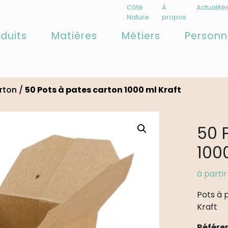
Côté
À
Actualité
Nature
propos
duits
Matières
Métiers
Personn
rton
/
50 Pots à pates carton 1000 ml Kraft
50 
100
à parti
Pots à 
Kraft
Référe