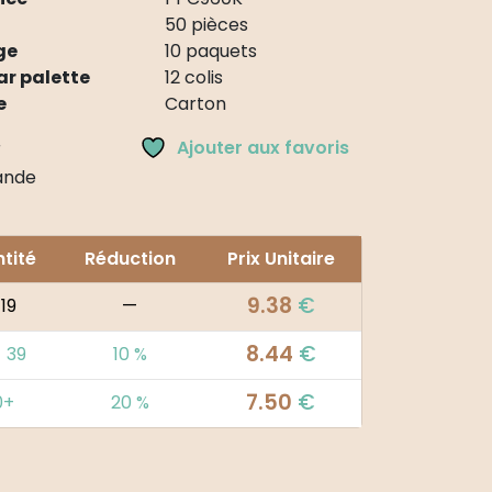
50 pièces
ge
10 paquets
ar palette
12 colis
e
Carton
Ajouter aux favoris
r
nde
tité
Réduction
Prix Unitaire
9.38
€
 19
—
8.44
€
- 39
10 %
7.50
€
0+
20 %
ive: