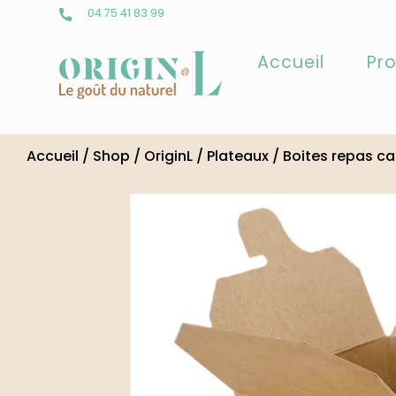
04 75 41 83 99
Accueil
Pro
Skip
to
Accueil
/
Shop
/
OriginL
/
Plateaux
/
Boites repas ca
content