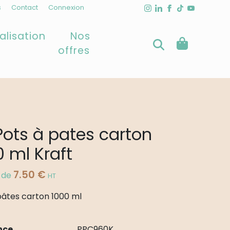
s
Contact
Connexion
alisation
Nos
offres
Pots à pates carton
0 ml Kraft
7.50
€
r de
HT
pâtes carton 1000 ml
nce
PPC960K