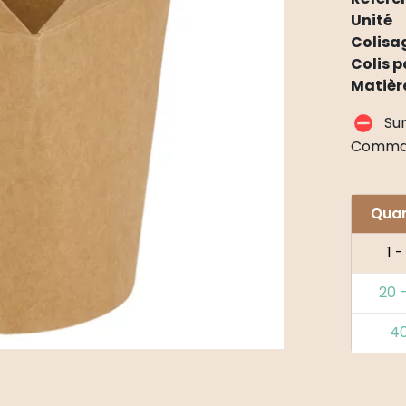
Unité
Colisa
Colis p
Matièr
Su
Comma
Quan
1 -
20 
4
Alternat