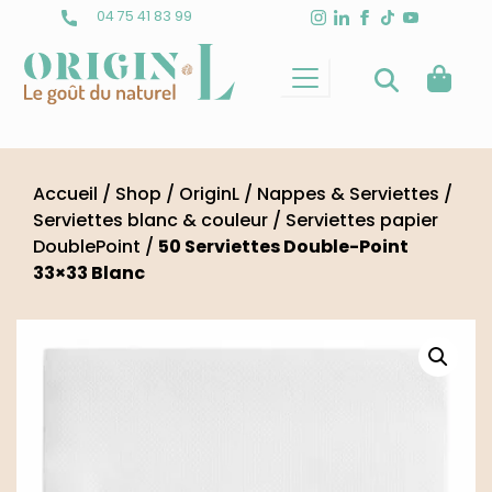
Skip
04 75 41 83 99
to
content
Accueil
/
Shop
/
OriginL
/
Nappes & Serviettes
/
Serviettes blanc & couleur
/
Serviettes papier
DoublePoint
/
50 Serviettes Double-Point
33×33 Blanc