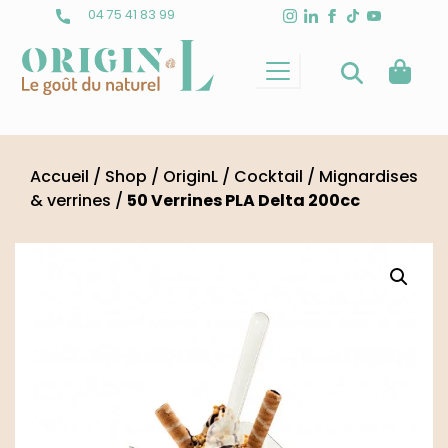
Skip
04 75 41 83 99
to
content
Accueil
/
Shop
/
OriginL
/
Cocktail
/
Mignardises
& verrines
/
50 Verrines PLA Delta 200cc