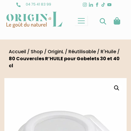
Skip
04 75 41 83 99
to
content
Accueil
/
Shop
/
OriginL
/
Réutilisable
/
R'Huile
/
80 Couvercles R’HUILE pour Gobelets 30 et 40
cl