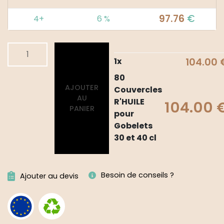
97.76
€
4+
6 %
quantité
Alternative:
de
1
x
104.00
80
80
Couvercles
AJOUTER
Couvercles
R'HUILE
AU
R'HUILE
104.00
pour
PANIER
pour
Gobelets
Gobelets
30
30 et 40 cl
et
40
cl
Besoin de conseils ?
Ajouter au devis