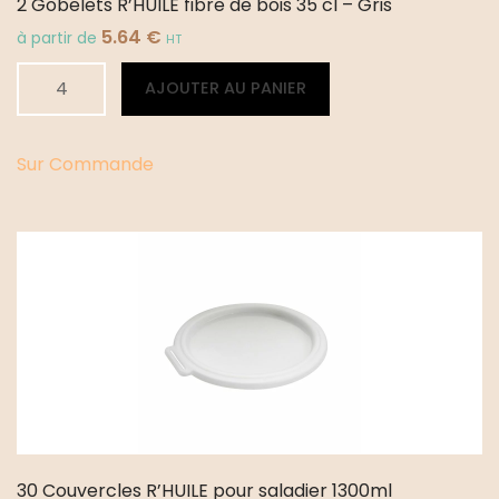
2 Gobelets R’HUILE fibre de bois 35 cl – Gris
5.64
€
à partir de
HT
quantité
Alternative:
AJOUTER AU PANIER
de
2
Gobelets
Sur Commande
R'HUILE
fibre
de
bois
35
cl
-
Gris
30 Couvercles R’HUILE pour saladier 1300ml