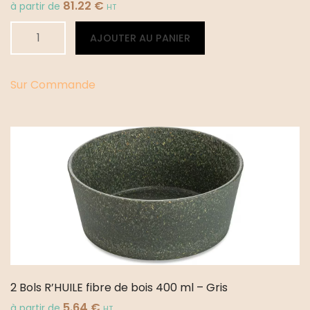
81.22
€
à partir de
HT
quantité
Alternative:
AJOUTER AU PANIER
de
48
Boites
Sur Commande
R'HUILE
S
200ml
7x7
cm
-
Gris
2 Bols R’HUILE fibre de bois 400 ml – Gris
5.64
€
à partir de
HT