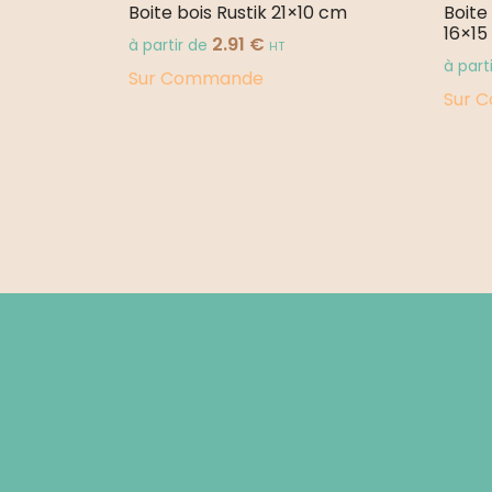
Boite bois Rustik 21×10 cm
Boite
16×15
2.91
€
à partir de
HT
à part
Sur Commande
Sur 