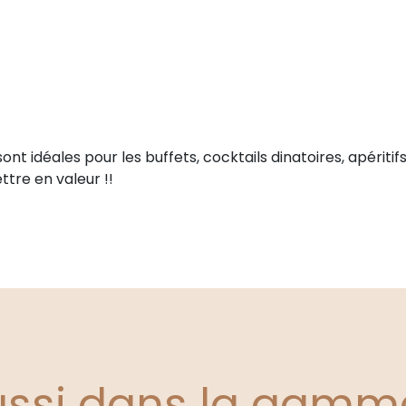
nt idéales pour les buffets, cocktails dinatoires, apériti
tre en valeur !!
ussi dans la gamm