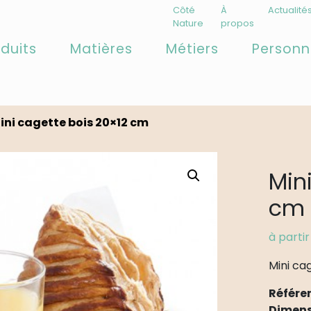
Côté
À
Actualité
Nature
propos
duits
Matières
Métiers
Personn
ini cagette bois 20×12 cm
Min
cm
à parti
Mini ca
Référe
Dimens