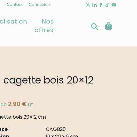
s
Contact
Connexion
alisation
Nos
offres
i cagette bois 20×12
2.90
€
r de
HT
gette bois 20×12 cm
nce
CAGB20
ion
12 x 20 x 6 cm