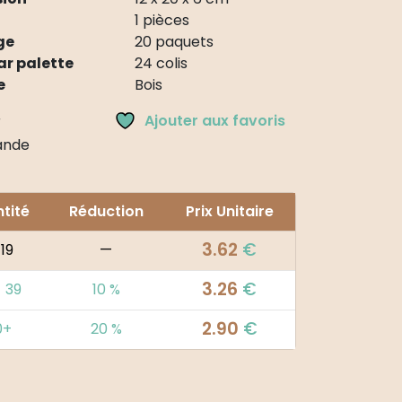
1 pièces
ge
20 paquets
ar palette
24 colis
e
Bois
Ajouter aux favoris
r
nde
tité
Réduction
Prix Unitaire
3.62
€
 19
—
3.26
€
- 39
10 %
2.90
€
0+
20 %
ive: