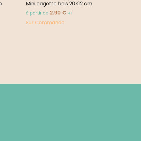
e
Mini cagette bois 20×12 cm
2.90
€
à partir de
HT
Sur Commande