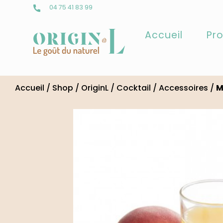
04 75 41 83 99
Accueil
Pro
Skip
to
Accueil
/
Shop
/
OriginL
/
Cocktail
/
Accessoires
/
M
content