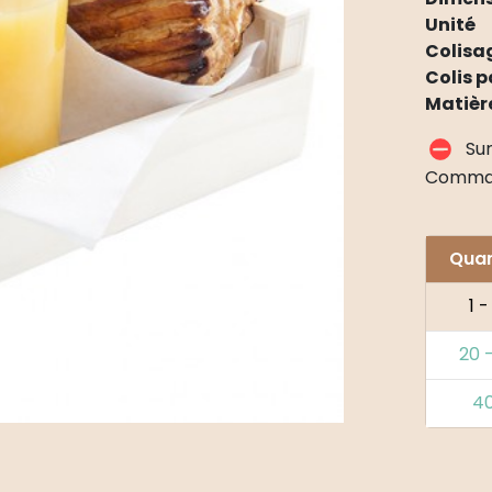
Unité
Colisa
Colis p
Matièr
Su
Comma
Quan
1 -
20 
4
Alternat