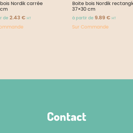
 bois Nordik carrée
Boite bois Nordik rectangl
 cm
37×30 cm
2.43
€
9.89
€
ir de
à partir de
HT
HT
Commande
Sur Commande
Contact