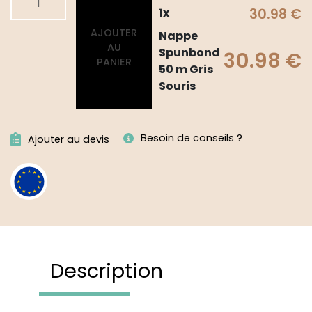
de
1
x
30.98
€
Nappe
AJOUTER
Nappe
Spunbond
AU
Spunbond
30.98
€
50
PANIER
50 m Gris
m
Souris
Gris
Souris
Besoin de conseils ?
Ajouter au devis
Description