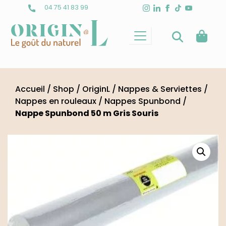
Skip
04 75 41 83 99
to
content
Accueil
/
Shop
/
OriginL
/
Nappes & Serviettes
/
Nappes en rouleaux
/
Nappes Spunbond
/
Nappe Spunbond 50 m Gris Souris