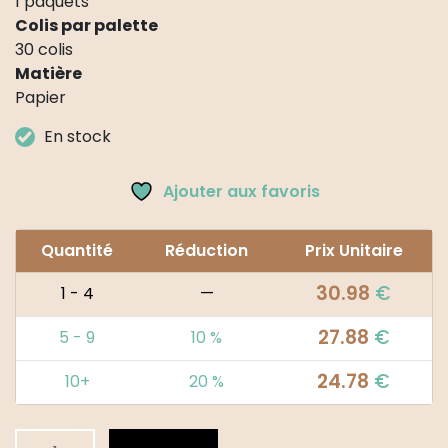
1 paquets
Colis par palette
30 colis
Matière
Papier
En stock
Ajouter aux favoris
Quantité
Réduction
Prix Unitaire
30.98
€
1 - 4
—
27.88
€
5 - 9
10 %
24.78
€
10+
20 %
quantité
Alternative: