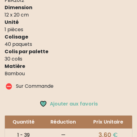
PBA2012
Dimension
12 x 20 cm
Unité
1 pièces
Colisage
40 paquets
Colis par palette
30 colis
Matière
Bambou
Sur Commande
Ajouter aux favoris
Quantité
Réduction
Prix Unitaire
3.60
€
1 - 39
—