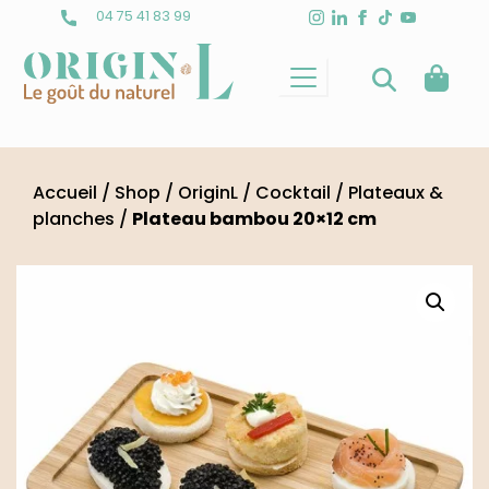
Skip
04 75 41 83 99
to
content
Accueil
/
Shop
/
OriginL
/
Cocktail
/
Plateaux &
planches
/
Plateau bambou 20×12 cm