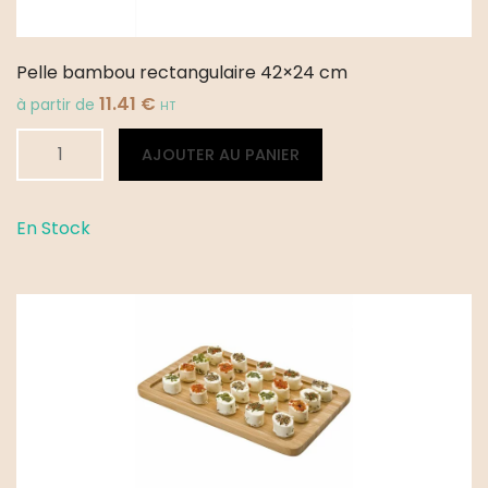
Pelle bambou rectangulaire 42×24 cm
11.41
€
à partir de
HT
quantité
Alternative:
AJOUTER AU PANIER
de
Pelle
bambou
En Stock
rectangulaire
42x24
cm