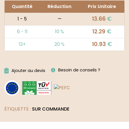
Quantité
Réduction
Prix Unitaire
13.66
€
1 - 5
—
12.29
€
6 - 11
10 %
10.93
€
12+
20 %
Alternative:
Besoin de conseils ?
Ajouter au devis
ÉTIQUETTE :
SUR COMMANDE