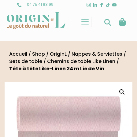
Skip
04 75 41 83 99
to
content
Accueil
/
Shop
/
OriginL
/
Nappes & Serviettes
/
Sets de table
/
Chemins de table Like Linen
/
Tête à tête Like-Linen 24 m Lie de Vin