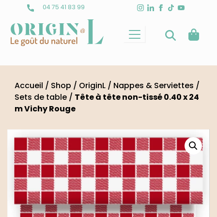
Skip
04 75 41 83 99
to
content
Accueil
/
Shop
/
OriginL
/
Nappes & Serviettes
/
Sets de table
/
Tête à tête non-tissé 0.40 x 24
m Vichy Rouge