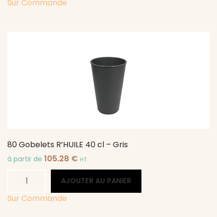
2
Sur Commande
Gobelets
R'HUILE
fibre
de
bois
35
cl
-
Gris
80 Gobelets R’HUILE 40 cl – Gris
105.28
€
à partir de
HT
quantité
Alternative:
AJOUTER AU PANIER
de
80
Sur Commande
Gobelets