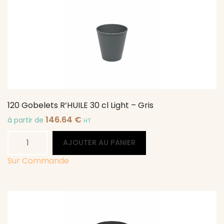
10
cl
-
Gris
120 Gobelets R’HUILE 30 cl Light – Gris
146.64
€
à partir de
HT
quantité
Alternative:
AJOUTER AU PANIER
de
120
Sur Commande
Gobelets
R'HUILE
30
cl
Light