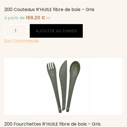
200 Couteaux R’HUILE fibre de bois – Gris
169.20
€
à partir de
HT
quantité
Alternative:
AJOUTER AU PANIER
de
200
Sur Commande
Couteaux
R'HUILE
fibre
de
bois
-
Gris
200 Fourchettes R’HUILE fibre de bois – Gris