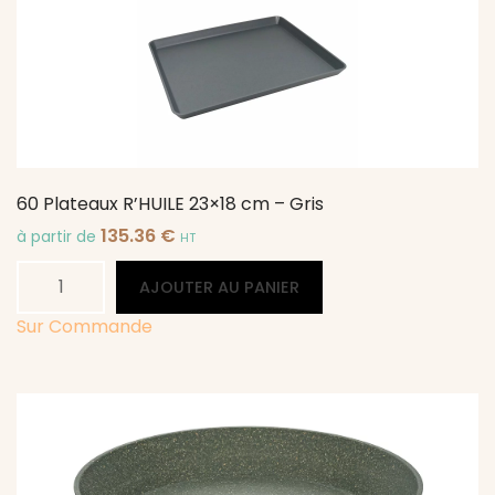
-
Gris
60 Plateaux R’HUILE 23×18 cm – Gris
135.36
€
à partir de
HT
quantité
Alternative:
AJOUTER AU PANIER
de
60
Sur Commande
Plateaux
R'HUILE
23x18
cm
-
Gris