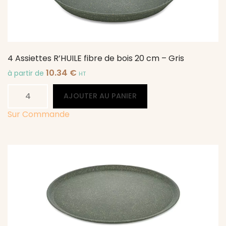
cm
-
Gris
4 Assiettes R’HUILE fibre de bois 20 cm – Gris
10.34
€
à partir de
HT
quantité
Alternative:
AJOUTER AU PANIER
de
4
Sur Commande
Assiettes
R'HUILE
fibre
de
bois
20
cm
-
Gris