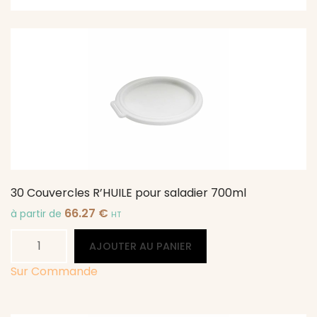
30 Couvercles R’HUILE pour saladier 700ml
66.27
€
à partir de
HT
quantité
Alternative:
AJOUTER AU PANIER
de
30
Sur Commande
Couvercles
R'HUILE