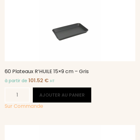
pour
saladier
700ml
60 Plateaux R’HUILE 15×9 cm – Gris
101.52
€
à partir de
HT
quantité
Alternative:
AJOUTER AU PANIER
de
60
Sur Commande
Plateaux
R'HUILE
15x9
cm