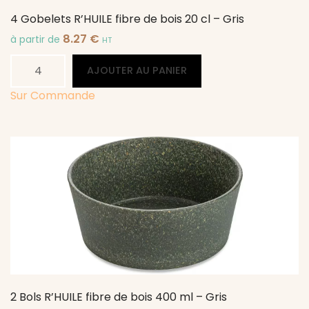
4 Gobelets R’HUILE fibre de bois 20 cl – Gris
8.27
€
à partir de
HT
quantité
Alternative:
AJOUTER AU PANIER
de
4
Sur Commande
Gobelets
R'HUILE
fibre
de
bois
20
cl
-
Gris
2 Bols R’HUILE fibre de bois 400 ml – Gris