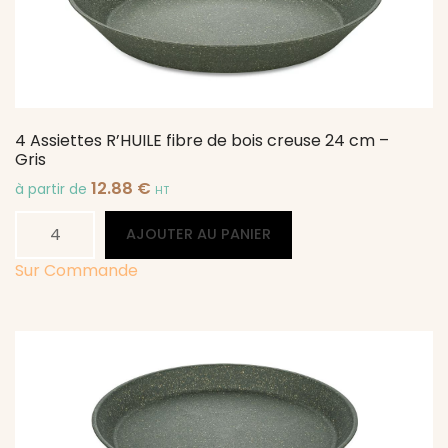
4 Assiettes R’HUILE fibre de bois creuse 24 cm –
Gris
12.88
€
à partir de
HT
quantité
Alternative:
AJOUTER AU PANIER
de
4
Sur Commande
Assiettes
R'HUILE
fibre
de
bois
creuse
24