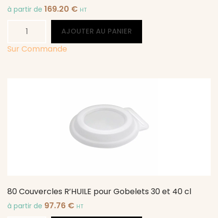
169.20
€
à partir de
HT
quantité
Alternative:
AJOUTER AU PANIER
de
200
Sur Commande
Fourchettes
R'HUILE
fibre
de
bois
-
Gris
80 Couvercles R’HUILE pour Gobelets 30 et 40 cl
97.76
€
à partir de
HT