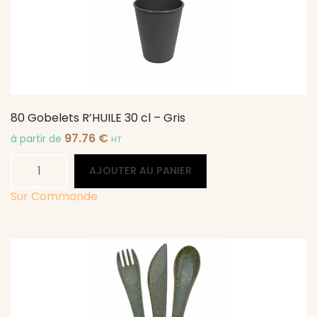
-
Gris
80 Gobelets R’HUILE 30 cl – Gris
97.76
€
à partir de
HT
quantité
Alternative:
AJOUTER AU PANIER
de
80
Sur Commande
Gobelets
R'HUILE
30
cl
-
Gris