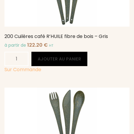
200 Cuilères café R’HUILE fibre de bois – Gris
122.20
€
à partir de
HT
quantité
Alternative:
AJOUTER AU PANIER
de
200
Sur Commande
Cuilères
café
R'HUILE
fibre
de
bois
-
Gris