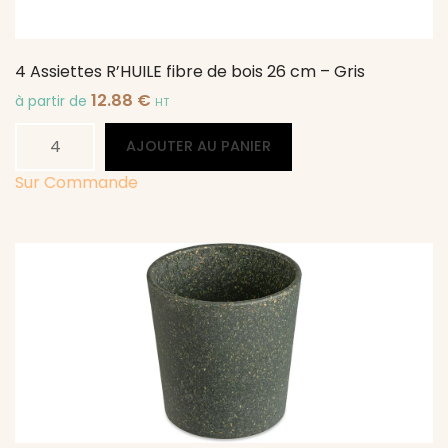
4 Assiettes R’HUILE fibre de bois 26 cm – Gris
12.88
€
à partir de
HT
quantité
Alternative:
AJOUTER AU PANIER
de
4
Sur Commande
Assiettes
R'HUILE
fibre
de
bois
26
cm
-
Gris