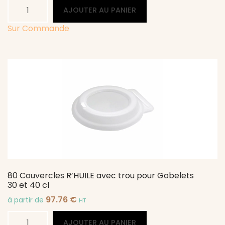
quantité
Alternative:
AJOUTER AU PANIER
de
80
Sur Commande
Couvercles
R'HUILE
pour
Gobelets
30
et
40
cl
80 Couvercles R’HUILE avec trou pour Gobelets
30 et 40 cl
97.76
€
à partir de
HT
quantité
Alternative:
AJOUTER AU PANIER