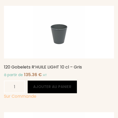
R'HUILE
40
cl
-
Gris
120 Gobelets R’HUILE LIGHT 10 cl – Gris
135.36
€
à partir de
HT
quantité
Alternative:
AJOUTER AU PANIER
de
120
Sur Commande
Gobelets
R'HUILE
LIGHT