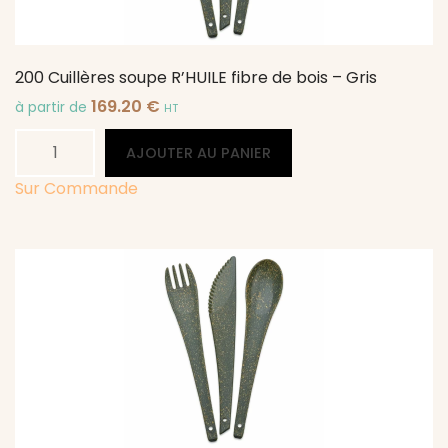
200 Cuillères soupe R’HUILE fibre de bois – Gris
169.20
€
à partir de
HT
quantité
Alternative:
AJOUTER AU PANIER
de
200
Sur Commande
Cuillères
soupe
R'HUILE
fibre
de
bois
-
Gris