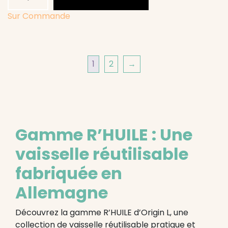
de
80
Sur Commande
Couvercles
R'HUILE
avec
1
2
→
trou
pour
Gobelets
30
et
40
Gamme R’HUILE : Une
cl
vaisselle réutilisable
fabriquée en
Allemagne
Découvrez la gamme R’HUILE d’Origin L, une
collection de vaisselle réutilisable pratique et