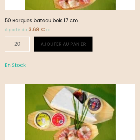
50 Barques bateau bois 17 cm
3.68
€
à partir de
HT
quantité
Alternative:
AJOUTER AU PANIER
de
50
Barques
En Stock
bateau
bois
17
cm