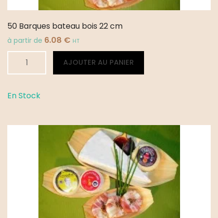
50 Barques bateau bois 22 cm
6.08
€
à partir de
HT
quantité
Alternative:
AJOUTER AU PANIER
de
50
Barques
En Stock
bateau
bois
22
cm