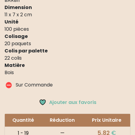
BARB11
Dimension
11 x 7 x 2 cm
Unité
100 pièces
Colisage
20 paquets
Colis par palette
22 colis
Matière
Bois
Sur Commande
Ajouter aux favoris
Quantité
Réduction
Prix Unitaire
5.82
€
1 - 19
—