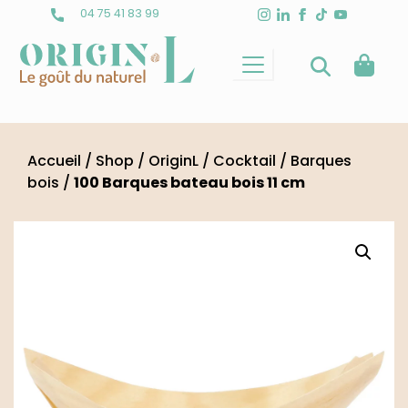
Skip
04 75 41 83 99
to
content
Accueil
/
Shop
/
OriginL
/
Cocktail
/
Barques
bois
/
100 Barques bateau bois 11 cm