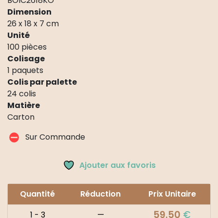
BOIC2618KO
Dimension
26 x 18 x 7 cm
Unité
100 pièces
Colisage
1 paquets
Colis par palette
24 colis
Matière
Carton
Sur Commande
Ajouter aux favoris
Quantité
Réduction
Prix Unitaire
59.50
€
1 - 3
—