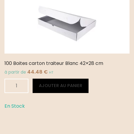
100 Boites carton traiteur Blanc 42×28 cm
44.48
€
à partir de
HT
quantité
Alternative:
AJOUTER AU PANIER
de
100
Boites
En Stock
carton
traiteur
Blanc
42x28