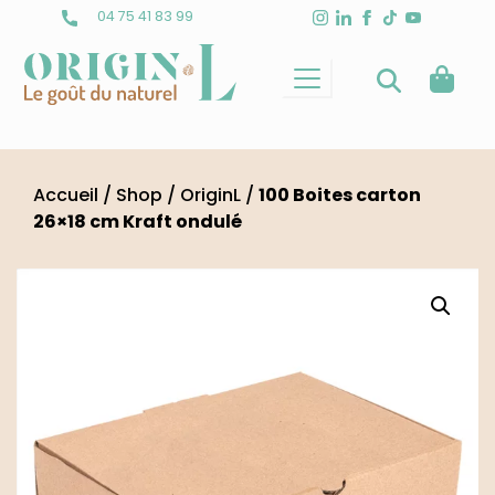
Skip
04 75 41 83 99
to
content
Accueil
/
Shop
/
OriginL
/
100 Boites carton
26×18 cm Kraft ondulé