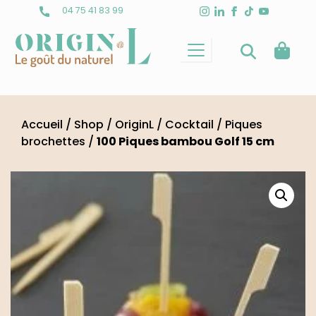
Skip
04 75 41 83 99
to
content
Accueil
/
Shop
/
OriginL
/
Cocktail
/
Piques
brochettes
/
100 Piques bambou Golf 15 cm