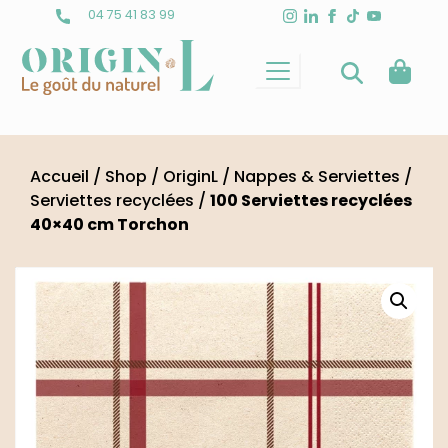
Skip
04 75 41 83 99
to
content
Accueil
/
Shop
/
OriginL
/
Nappes & Serviettes
/
Serviettes recyclées
/
100 Serviettes recyclées
40×40 cm Torchon