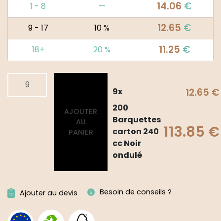
14.06
€
1 - 8
—
12.65
€
9 - 17
10 %
11.25
€
18+
20 %
quantité
Alternative:
de
9
x
12.65
€
200
200
AJOUTER
Barquettes
Barquettes
AU
carton
113.85
€
carton 240
PANIER
240
cc Noir
cc
ondulé
Noir
ondulé
Besoin de conseils ?
Ajouter au devis