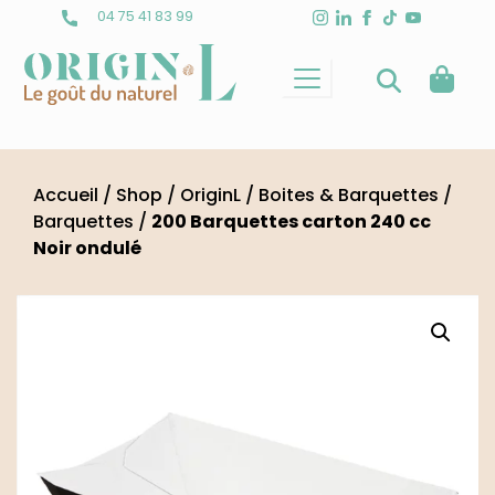
Skip
04 75 41 83 99
to
content
Accueil
/
Shop
/
OriginL
/
Boites & Barquettes
/
Barquettes
/
200 Barquettes carton 240 cc
Noir ondulé