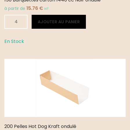
15.76
€
à partir de
HT
quantité
Alternative:
AJOUTER AU PANIER
de
150
Barquettes
En Stock
carton
1440
cc
Noir
ondulé
200 Pelles Hot Dog Kraft ondulé