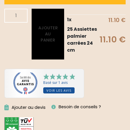
quantité
Alternative:
de
1
x
11.10
€
25
AJOUTER
25 Assiettes
Assiettes
AU
palmier
11.10
€
palmier
PANIER
carrées 24
carrées
cm
24
cm
Basé sur 1 avis
VOIR LES AVIS
Besoin de conseils ?
Ajouter au devis