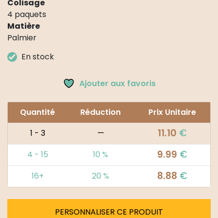
Colisage
4 paquets
Matière
Palmier
En stock
Ajouter aux favoris
Quantité
Réduction
Prix Unitaire
11.10
€
1 - 3
—
9.99
€
4 - 15
10 %
8.88
€
16+
20 %
PERSONNALISER CE PRODUIT