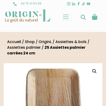
Skip
04 75 41 83 99
to
content
Accueil
/
Shop
/
OriginL
/
Assiettes & bols
/
Assiettes palmier
/
25 Assiettes palmier
carrées 24 cm