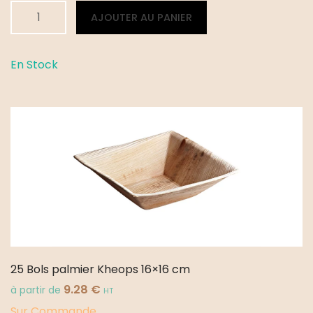
quantité
Alternative:
AJOUTER AU PANIER
de
25
Assiettes
En Stock
palmier
rondes
Ø
18
cm
25 Bols palmier Kheops 16×16 cm
9.28
€
à partir de
HT
Sur Commande