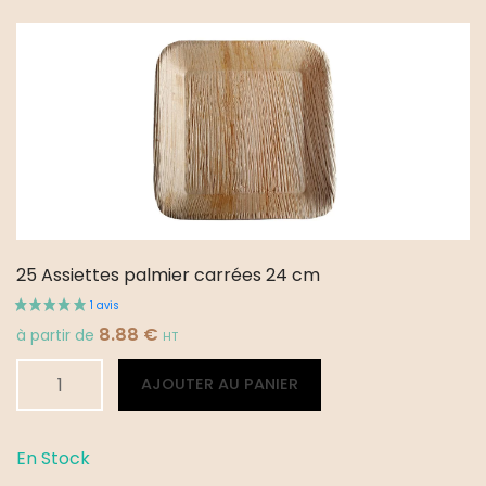
carrées
17
cm
25 Assiettes palmier carrées 24 cm
8.88
€
à partir de
HT
quantité
Alternative:
AJOUTER AU PANIER
de
25
Assiettes
En Stock
palmier