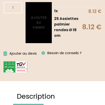
quantité
Alternative:
de
1
x
8.12
€
25
AJOUTER
25 Assiettes
Assiettes
AU
palmier
8.12
€
palmier
PANIER
rondes Ø 18
rondes
cm
Ø
18
cm
Besoin de conseils ?
Ajouter au devis
Description