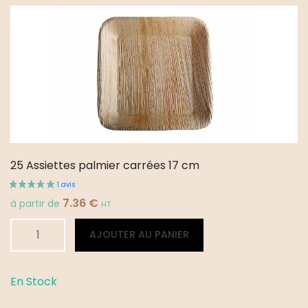
Ø
18
cm
25 Assiettes palmier carrées 17 cm
7.36
€
à partir de
HT
quantité
Alternative:
AJOUTER AU PANIER
de
25
Assiettes
En Stock
palmier