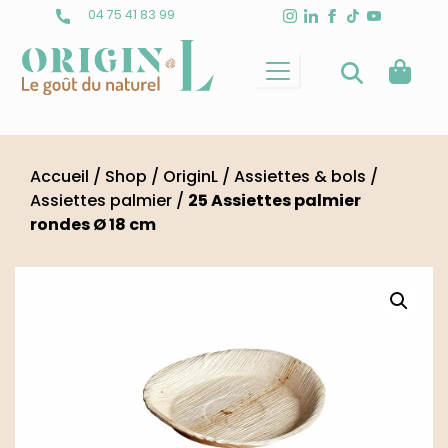
Skip
04 75 41 83 99
to
content
Accueil
/
Shop
/
OriginL
/
Assiettes & bols
/
Assiettes palmier
/
25 Assiettes palmier
rondes Ø 18 cm