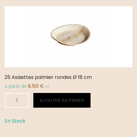
25 Assiettes palmier rondes Ø 18 cm
6.50
€
à partir de
HT
quantité
Alternative:
AJOUTER AU PANIER
de
25
Assiettes
En Stock
palmier
rondes