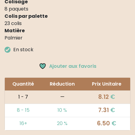
Colisage
8 paquets
Colis par palette
23 colis
Matière
Palmier
En stock
Ajouter aux favoris
Quantité
Réduction
Prix Unitaire
8.12
€
1 - 7
—
7.31
€
8 - 15
10 %
6.50
€
16+
20 %