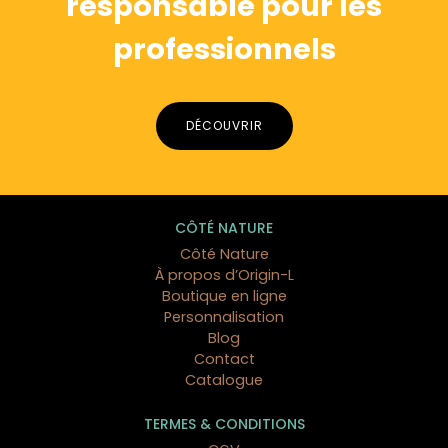
responsable pour les
professionnels
DÉCOUVRIR
1 avis
CÔTÉ NATURE
Côté Nature
À propos d’Origin-L
Boutique en ligne
Personnalisation
Blog
Contact
Catalogue
TERMES & CONDITIONS