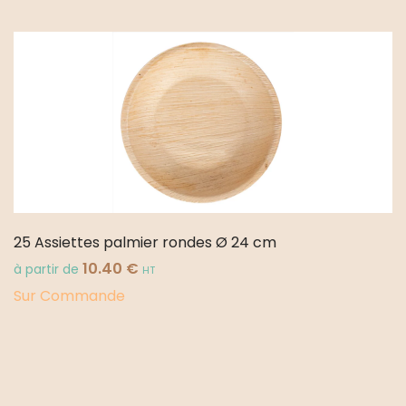
carrées
24
cm
25 Assiettes palmier rondes Ø 24 cm
10.40
€
à partir de
HT
Sur Commande