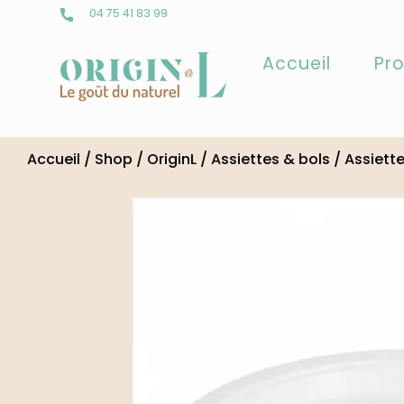
04 75 41 83 99
Accueil
Pro
Skip
to
Accueil
/
Shop
/
OriginL
/
Assiettes & bols
/
Assiett
content