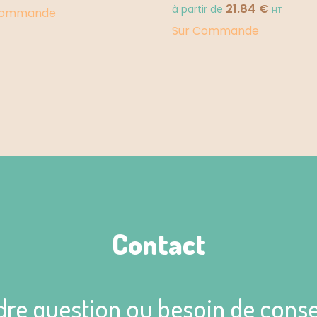
21.84
€
à partir de
HT
Commande
Sur Commande
Contact
dre question ou besoin de conse