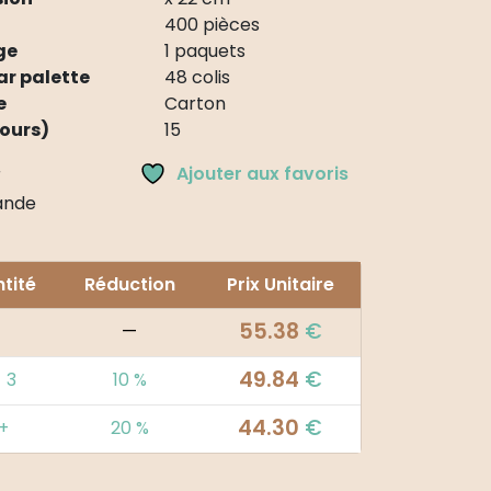
400 pièces
ge
1 paquets
ar palette
48 colis
e
Carton
jours)
15
Ajouter aux favoris
r
nde
tité
Réduction
Prix Unitaire
55.38
€
—
49.84
€
- 3
10 %
44.30
€
+
20 %