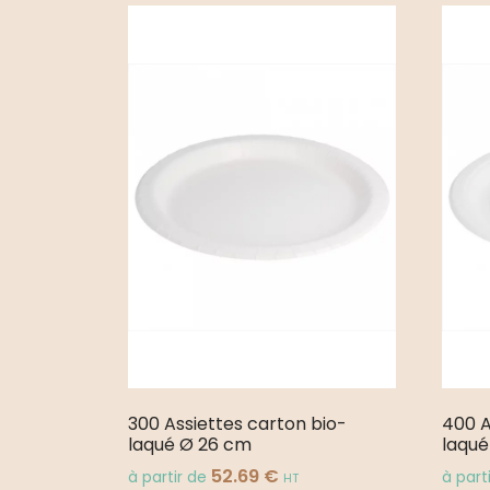
300 Assiettes carton bio-
400 A
laqué Ø 26 cm
laqué
52.69
€
à partir de
à part
HT