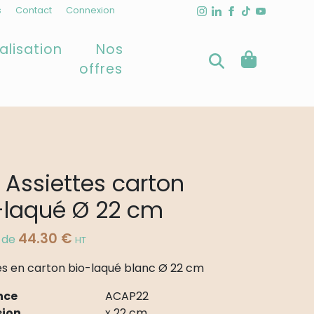
s
Contact
Connexion
alisation
Nos
offres
 Assiettes carton
-laqué Ø 22 cm
44.30
€
r de
HT
es en carton bio-laqué blanc Ø 22 cm
nce
ACAP22
ion
x 22 cm