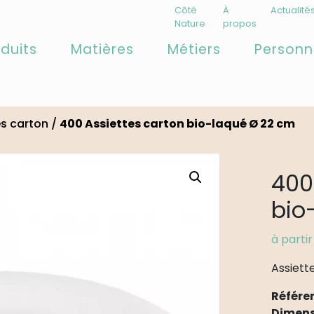
Côté
À
Actualité
Nature
propos
duits
Matières
Métiers
Personn
es carton
/
400 Assiettes carton bio-laqué Ø 22 cm
400
bio
à parti
Assiett
Référe
Dimens