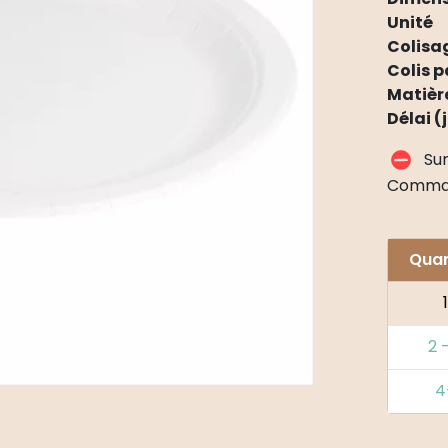
Unité
Colisa
Colis p
Matièr
Délai (
Su
Comma
Quan
1
2 
4