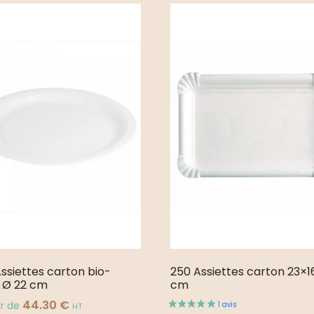
ssiettes carton bio-
250 Assiettes carton 23×1
 Ø 22 cm
cm
44.30
€
ir de
HT