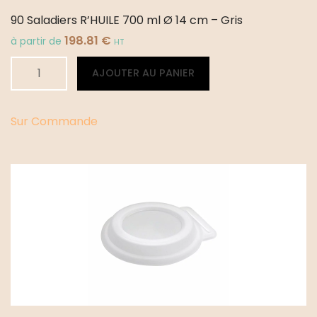
90 Saladiers R’HUILE 700 ml Ø 14 cm – Gris
198.81
€
à partir de
HT
quantité
Alternative:
AJOUTER AU PANIER
de
90
Saladiers
Sur Commande
R'HUILE
700
ml
Ø
14
cm
-
Gris