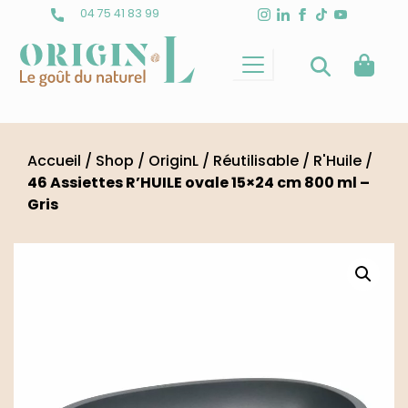
Skip
04 75 41 83 99
to
content
Accueil
/
Shop
/
OriginL
/
Réutilisable
/
R'Huile
/
46 Assiettes R’HUILE ovale 15×24 cm 800 ml –
Gris