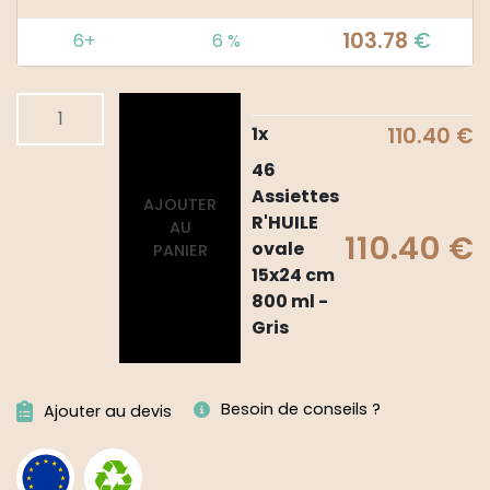
103.78
€
6+
6 %
quantité
Alternative:
de
1
x
110.40
€
46
46
Assiettes
Assiettes
AJOUTER
R'HUILE
R'HUILE
AU
ovale
110.40
€
ovale
PANIER
15x24
15x24 cm
cm
800 ml -
800
Gris
ml
-
Gris
Besoin de conseils ?
Ajouter au devis