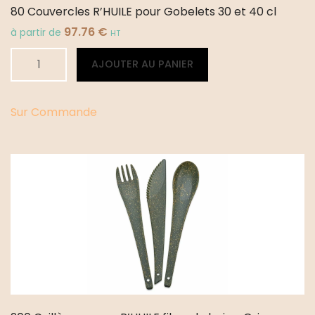
80 Couvercles R’HUILE pour Gobelets 30 et 40 cl
97.76
€
à partir de
HT
quantité
Alternative:
AJOUTER AU PANIER
de
80
Couvercles
Sur Commande
R'HUILE
pour
Gobelets
30
et
40
cl