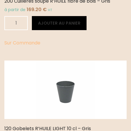
200 Cuillères soupe R’HUILE fibre de bois – Gris
169.20
€
à partir de
HT
quantité
Alternative:
AJOUTER AU PANIER
de
200
Cuillères
Sur Commande
soupe
R'HUILE
fibre
de
bois
-
Gris
120 Gobelets R’HUILE LIGHT 10 cl – Gris