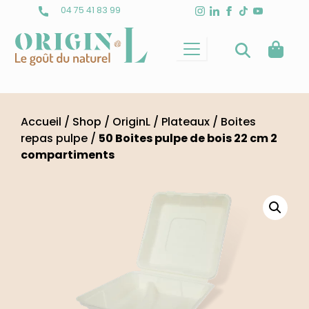
Skip
04 75 41 83 99
to
content
Accueil
/
Shop
/
OriginL
/
Plateaux
/
Boites
repas pulpe
/
50 Boites pulpe de bois 22 cm 2
compartiments