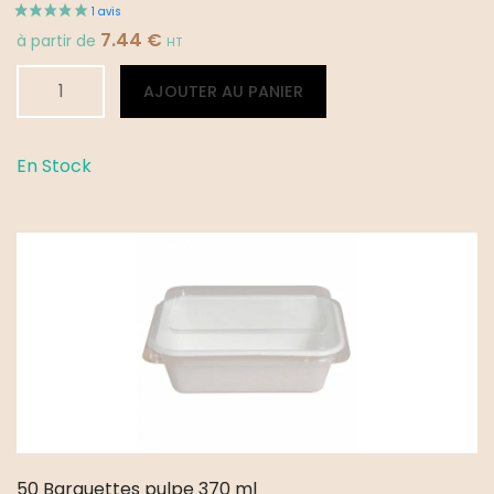
7.44
€
à partir de
HT
quantité
Alternative:
AJOUTER AU PANIER
de
50
Barquettes
En Stock
pulpe
Gourmet
4
-
650
ml
50 Barquettes pulpe 370 ml