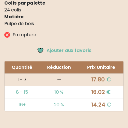
Colis par palette
24 colis
Matière
Pulpe de bois
En rupture
Ajouter aux favoris
Quantité
Réduction
Prix Unitaire
17.80
€
1 - 7
—
16.02
€
8 - 15
10 %
14.24
€
16+
20 %
Alternative: