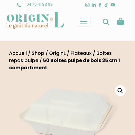
Skip
04 75 41 83 99
to
content
Accueil
/
Shop
/
OriginL
/
Plateaux
/
Boites
repas pulpe
/
50 Boites pulpe de bois 25 cm 1
compartiment