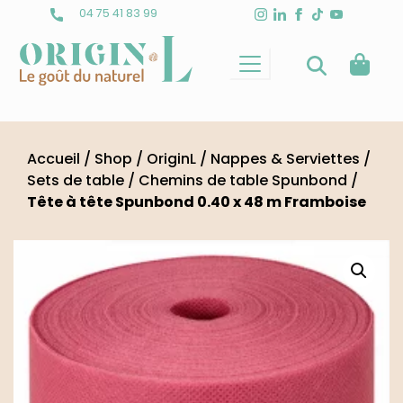
Skip
04 75 41 83 99
to
content
Accueil
/
Shop
/
OriginL
/
Nappes & Serviettes
/
Sets de table
/
Chemins de table Spunbond
/
Tête à tête Spunbond 0.40 x 48 m Framboise