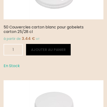
50 Couvercles carton blanc pour gobelets
carton 25/28 cl
3.44
€
à partir de
HT
quantité
Alternative:
AJOUTER AU PANIER
de
50
Couvercles
En Stock
carton
blanc
pour
gobelets
carton
25/28
cl