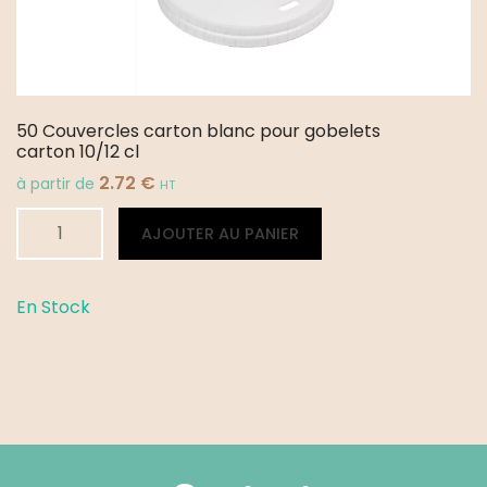
50 Couvercles carton blanc pour gobelets
carton 10/12 cl
2.72
€
à partir de
HT
quantité
Alternative:
AJOUTER AU PANIER
de
50
Couvercles
En Stock
carton
blanc
pour
gobelets
carton
10/12
cl