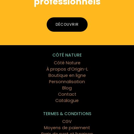
professionnels
DÉCOUVRIR
CÔTÉ NATURE
Côté Nature
À propos d’Origin-L
Boutique en ligne
Personnalisation
Blog
Contact
Catalogue
TERMES & CONDITIONS
CGV
Moyens de paiement