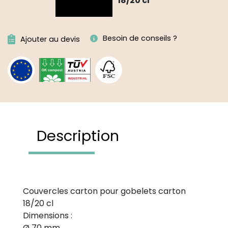
18/20 cl
18/20
cl
Besoin de conseils ?
Ajouter au devis
Description
Couvercles carton pour gobelets carton
18/20 cl
Dimensions :
Ø 70 mm