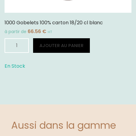
1000 Gobelets 100% carton 18/20 cl blanc
66.56
€
à partir de
HT
quantité
Alternative:
AJOUTER AU PANIER
de
1000
Gobelets
En Stock
100%
carton
18/20
cl
blanc
Aussi dans la gamme