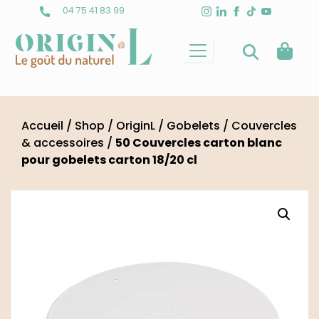
Skip
04 75 41 83 99
to
content
Accueil
/
Shop
/
OriginL
/
Gobelets
/
Couvercles
& accessoires
/
50 Couvercles carton blanc
pour gobelets carton 18/20 cl