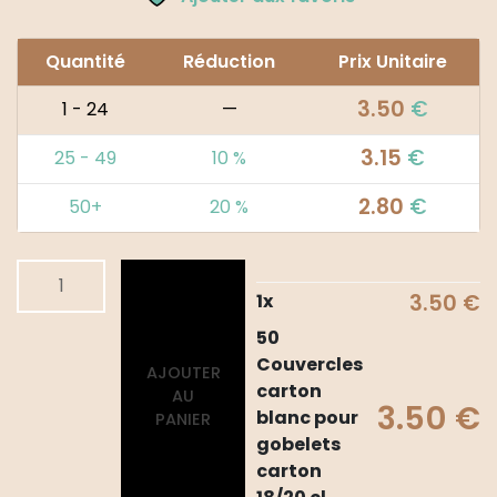
Quantité
Réduction
Prix Unitaire
3.50
€
1 - 24
—
3.15
€
25 - 49
10 %
2.80
€
50+
20 %
quantité
Alternative:
de
1
x
3.50
€
50
50
Couvercles
Couvercles
AJOUTER
carton
carton
AU
blanc
3.50
€
blanc pour
PANIER
pour
gobelets
gobelets
carton
carton